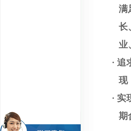
满
长
业
·
追
现
·
实
期